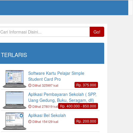
Go!
TERLARIS
Software Kartu Pelajar Simple
Student Card Pro
Rp. 375.000
Dilihat 325997 kali
Aplikasi Pembayaran Sekolah ( SPP,
Uang Gedung, Buku, Seragam, dll)
Rp. 400.000 - 850.000
Dilihat 278019 kali
Aplikasi Bel Sekolah
Rp. 200.000
Dilihat 154129 kali