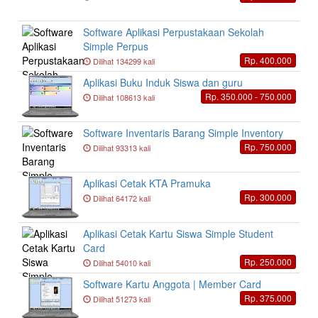
Software Aplikasi Perpustakaan Sekolah
Simple Perpus
Rp. 400.000
Dilihat 134299 kali
Aplikasi Buku Induk Siswa dan guru
Rp. 350.000 - 750.000
Dilihat 108613 kali
Software Inventaris Barang Simple Inventory
Rp. 750.000
Dilihat 93313 kali
Aplikasi Cetak KTA Pramuka
Rp. 300.000
Dilihat 64172 kali
Aplikasi Cetak Kartu Siswa Simple Student
Card
Rp. 250.000
Dilihat 54010 kali
Software Kartu Anggota | Member Card
Rp. 375.000
Dilihat 51273 kali