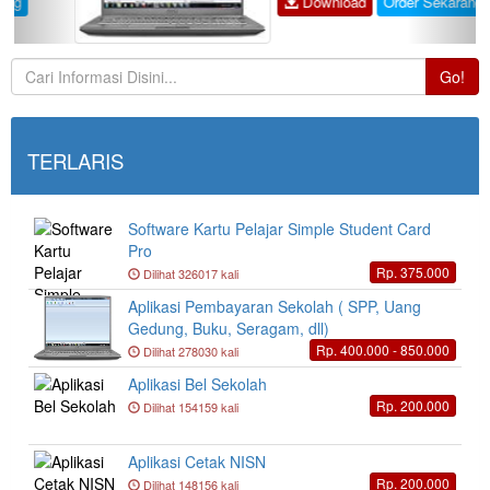
Download
Order Sekarang
Go!
TERLARIS
Software Kartu Pelajar Simple Student Card
Pro
Rp. 375.000
Dilihat 326017 kali
Aplikasi Pembayaran Sekolah ( SPP, Uang
Gedung, Buku, Seragam, dll)
Rp. 400.000 - 850.000
Dilihat 278030 kali
Aplikasi Bel Sekolah
Rp. 200.000
Dilihat 154159 kali
Aplikasi Cetak NISN
Rp. 200.000
Dilihat 148156 kali