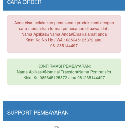
CARA ORDER
Anda bisa melakukan pemesanan produk kami dengan
cara menuliskan format pemesanan di bawah ini :
Nama Aplikasi#Nama Anda#Email/alamat anda
Kirim Ke No Hp / WA : 085645125372 atau
081235144497
KONFIRMASI PEMBAYARAN:
Nama Aplikasi#Nominal Transfer#Nama Pentransfer
Kirim Ke 085645125372 atau 081235144497
SUPPORT PEMBAYARAN