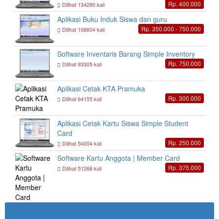
Rp. 400.000
Dilihat 134290 kali
Aplikasi Buku Induk Siswa dan guru
Rp. 350.000 - 750.000
Dilihat 108604 kali
Software Inventaris Barang Simple Inventory
Rp. 750.000
Dilihat 93305 kali
Aplikasi Cetak KTA Pramuka
Rp. 300.000
Dilihat 64155 kali
Aplikasi Cetak Kartu Siswa Simple Student
Card
Rp. 250.000
Dilihat 54004 kali
Software Kartu Anggota | Member Card
Rp. 375.000
Dilihat 51268 kali