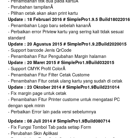
- Penambahan titik dua pada kartuÂ
- Perubahan tampilanÂ
- Pilihan cetak akan akan print kartu
Update : 18 Februari 2016 # SimplePro1.9.5 Build18022016
- Penambahan Logo baru sebelah kananÂ
- Perbaikan error Priview kartu yang sering kali tidak sesuai
standard
Update : 20 Agustus 2015 # SimplePro1.9.2Build2020015
- Support barcode Jenis QrCode
- Penambahan Fitur Pengubahan Margin halaman
Update : 20 Maret 2015 # SimplePro1.9Build032015
- Support CMYK Profil ColorÂ
- Penambahan Fitur Filter Cetak Custome
- Penambahan Fitur cetak ulang kartu yang sudah di cetak
Update : 23 Oktober 2014 # SimplePro1.9Build231014
- Fix margin page untuk cetak
- Penambahan Fitur Printer custome untuk mengatasi PC
dengan spek minin
- Perbaikan Error lain pada versi sebelumnya
Update : 08 Juli 2014 # SimplePro1.9Build080714
- Fix Fungsi Tombol Tab pada setiap Form
- Perubahan Skin Aplikasi