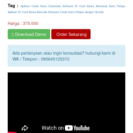
Tag :
Aplikasi Cetak Kartu
Download Software ID Card Siswa
Membuat Kartu Pelajar
Aplikasi ID Card Siswa Barcode
Software Cetak Kartu Pelajar dengan Qrcode
Harga : 375.000
Download Demo
Order Sekarang
Ada pertanyaan atau ingin konsultasi? hubungi kami di
WA / Telepon : 085645125372