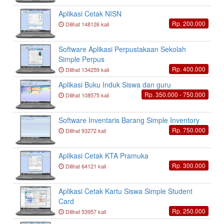
Aplikasi Cetak NISN
Rp. 200.000
Dilihat 148126 kali
Software Aplikasi Perpustakaan Sekolah
Simple Perpus
Rp. 400.000
Dilihat 134259 kali
Aplikasi Buku Induk Siswa dan guru
Rp. 350.000 - 750.000
Dilihat 108575 kali
Software Inventaris Barang Simple Inventory
Rp. 750.000
Dilihat 93272 kali
Aplikasi Cetak KTA Pramuka
Rp. 300.000
Dilihat 64121 kali
Aplikasi Cetak Kartu Siswa Simple Student
Card
Rp. 250.000
Dilihat 53957 kali