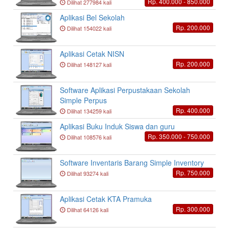
Rp. 400.000 - 850.000
Dilihat 277984 kali
Aplikasi Bel Sekolah
Rp. 200.000
Dilihat 154022 kali
Aplikasi Cetak NISN
Rp. 200.000
Dilihat 148127 kali
Software Aplikasi Perpustakaan Sekolah
Simple Perpus
Rp. 400.000
Dilihat 134259 kali
Aplikasi Buku Induk Siswa dan guru
Rp. 350.000 - 750.000
Dilihat 108576 kali
Software Inventaris Barang Simple Inventory
Rp. 750.000
Dilihat 93274 kali
Aplikasi Cetak KTA Pramuka
Rp. 300.000
Dilihat 64126 kali