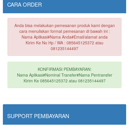
CARA ORDER
Anda bisa melakukan pemesanan produk kami dengan
cara menuliskan format pemesanan di bawah ini :
Nama Aplikasi#Nama Anda#Email/alamat anda
Kirim Ke No Hp / WA : 085645125372 atau
081235144497
KONFIRMASI PEMBAYARAN:
Nama Aplikasi#Nominal Transfer#Nama Pentransfer
Kirim Ke 085645125372 atau 081235144497
SUPPORT PEMBAYARAN