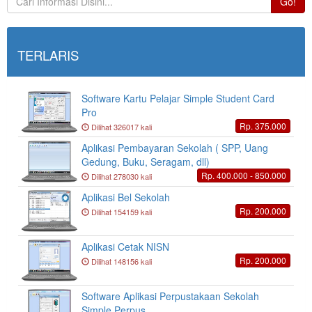
Go!
TERLARIS
Software Kartu Pelajar Simple Student Card
Pro
Rp. 375.000
Dilihat 326017 kali
Aplikasi Pembayaran Sekolah ( SPP, Uang
Gedung, Buku, Seragam, dll)
Rp. 400.000 - 850.000
Dilihat 278030 kali
Aplikasi Bel Sekolah
Rp. 200.000
Dilihat 154159 kali
Aplikasi Cetak NISN
Rp. 200.000
Dilihat 148156 kali
Software Aplikasi Perpustakaan Sekolah
Simple Perpus