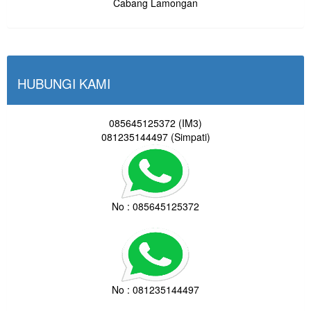
Cabang Lamongan
HUBUNGI KAMI
085645125372 (IM3)
081235144497 (Simpati)
No : 085645125372
No : 081235144497