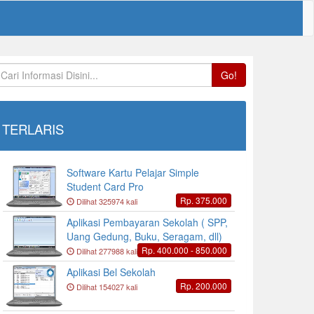
Go!
TERLARIS
Software Kartu Pelajar Simple
Student Card Pro
Rp. 375.000
Dilihat 325974 kali
Aplikasi Pembayaran Sekolah ( SPP,
Uang Gedung, Buku, Seragam, dll)
Rp. 400.000 - 850.000
Dilihat 277988 kali
Aplikasi Bel Sekolah
Rp. 200.000
Dilihat 154027 kali