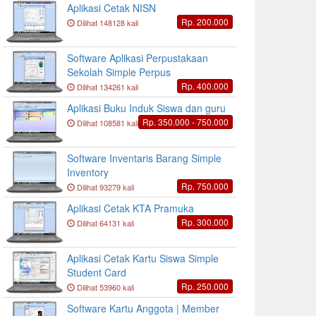
Aplikasi Cetak NISN
Rp. 200.000
Dilihat 148128 kali
Software Aplikasi Perpustakaan
Sekolah Simple Perpus
Rp. 400.000
Dilihat 134261 kali
Aplikasi Buku Induk Siswa dan guru
Rp. 350.000 - 750.000
Dilihat 108581 kali
Software Inventaris Barang Simple
Inventory
Rp. 750.000
Dilihat 93279 kali
Aplikasi Cetak KTA Pramuka
Rp. 300.000
Dilihat 64131 kali
Aplikasi Cetak Kartu Siswa Simple
Student Card
Rp. 250.000
Dilihat 53960 kali
Software Kartu Anggota | Member